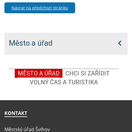
Návrat na předchozí stránku
Město a úřad
MĚSTO A ÚŘAD
CHCI SI ZAŘÍDIT
VOLNÝ ČAS A TURISTIKA
KONTAKT
Městský úřad Švihov