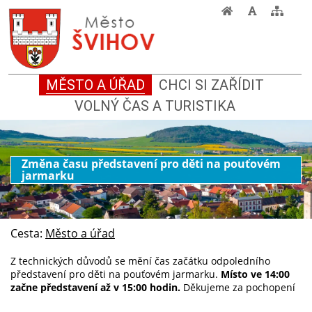
MĚSTO A ÚŘAD
CHCI SI ZAŘÍDIT
VOLNÝ ČAS A TURISTIKA
Změna času představení pro děti na pouťovém
jarmarku
Cesta:
Město a úřad
Z technických důvodů se mění čas začátku odpoledního
představení pro děti na pouťovém jarmarku.
Místo ve 14:00
začne představení až v 15:00 hodin.
Děkujeme za pochopení