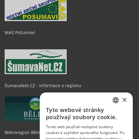
MAS Pošumaví
ŠumavaNet.CZ - informace o regionu
×
Tyto webové stránky
CZECH
používají soubory cookie.
GERMAN
Tento web používá nezbytné soubory
Mikroregion Běleč
cookies k zajištění správného fungování. Po
ENGLISH
nastavení vašeho dobrovolného souhlasu