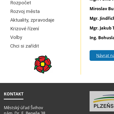
Rozpočet
Miroslav B
Rozvoj města
Mgr. Jindři
Aktuality, zpravodaje
Mgr. Jakub 
Krizové řízení
Volby
Ing. Bohusl
Chci si zařídit
Návrat n
KONTAKT
Městský úřad Švihov
nám. Dr. E. Beneše 38