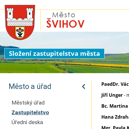
Složení zastupitelstva města
PaedDr. Vác
Město a úřad
Jiří Unger
- 
Městský úřad
Bc. Martin
Zastupitelstvo
Hana Zdrah
Úřední deska
Mgr. Pavla 