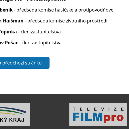
ubeník
- předseda komise hasičské a protipovodňové
ch Haišman
- předseda komise životního prostředí
Topinka
- člen zastupitelstva
av Pošar
- člen zastupitelstva
a předchozí stránku