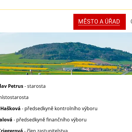
MĚSTO A ÚŘAD
lav Petrus
- starosta
místostarosta
a Hašková
- předsedkyně kontrolního výboru
alová
- předsedkyně finančního výboru
Kriegerová
- člen zastupitelstva