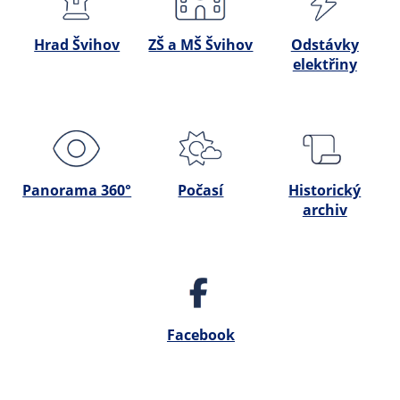
Hrad Švihov
ZŠ a MŠ Švihov
Odstávky
elektřiny
Panorama 360°
Počasí
Historický
archiv
Facebook