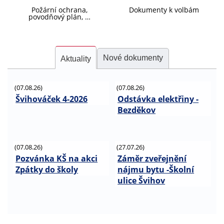
Požární ochrana,
Dokumenty k volbám
povodňový plán, …
Nové dokumenty
Aktuality
(07.08.26)
(07.08.26)
Švihováček 4-2026
Odstávka elektřiny -
Bezděkov
(07.08.26)
(27.07.26)
Pozvánka KŠ na akci
Záměr zveřejnění
Zpátky do školy
nájmu bytu -Školní
ulice Švihov