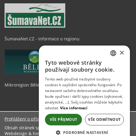
ŠumavaNet.CZ - informace o regionu
×
Tyto webové stránky
CZECH
používají soubory cookie.
GERMAN
Tento web používá nezbytné soubory
Mikroregion Běleč
cookies k zajištění správného fungování. Po
ENGLISH
nastavení vašeho dobrovolného souhlasu
bude využívat i další typy cookies (výkonové,
analytické, …). Svůj souhlas můžete kdykoliv
odvolat.
Více informací
Prohlášení o přístupnosti
VŠE PŘIJMOUT
VŠE ODMÍTNOUT
Obsah stránek spravuje: Městský úřad Švihov
PODROBNÉ NASTAVENÍ
Webdesign & hosting:
ŠumavaNet.CZ