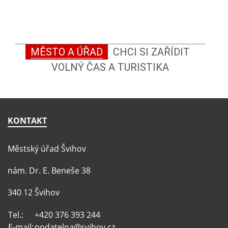
MĚSTO A ÚŘAD
CHCI SI ZAŘÍDIT
VOLNÝ ČAS A TURISTIKA
KONTAKT
Městský úřad Švihov
nám. Dr. E. Beneše 38
340 12 Švihov
Tel.:
+420 376 393 244
E-mail:
podatelna@svihov.cz