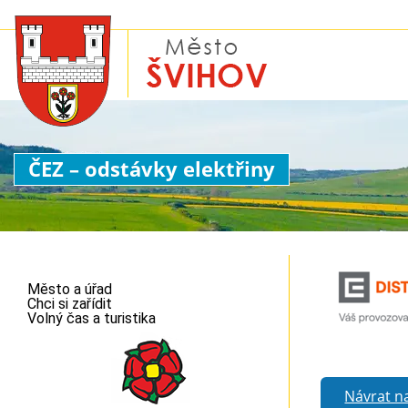
ČEZ – odstávky elektřiny
Město a úřad
Chci si zařídit
Volný čas a turistika
Návrat n