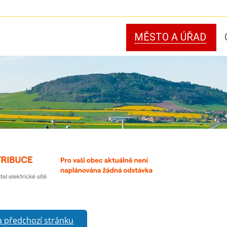
MĚSTO A ÚŘAD
a předchozí stránku