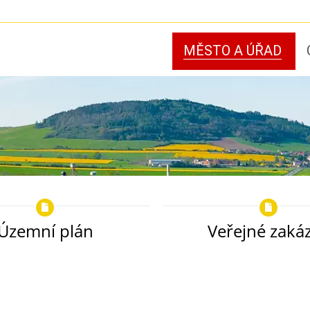
MĚSTO A ÚŘAD
Územní plán
Veřejné zaká