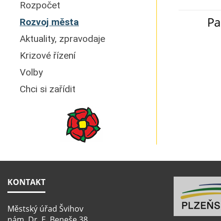
Rozpočet
Pa
Rozvoj města
Aktuality, zpravodaje
Krizové řízení
Volby
Chci si zařídit
KONTAKT
Městský úřad Švihov
nám. Dr. E. Beneše 38