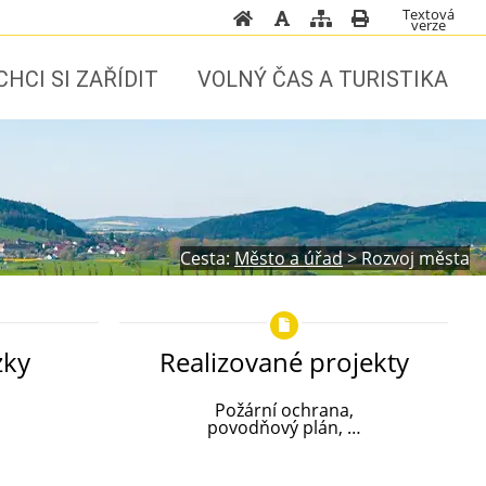
Textová
verze
CHCI SI ZAŘÍDIT
VOLNÝ ČAS A TURISTIKA
Cesta:
Město a úřad
>
Rozvoj města
zky
Realizované projekty
Požární ochrana,
povodňový plán, …