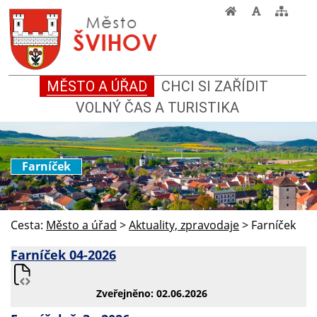
MĚSTO A ÚŘAD
CHCI SI ZAŘÍDIT
VOLNÝ ČAS A TURISTIKA
Farníček
Cesta:
Město a úřad
>
Aktuality, zpravodaje
>
Farníček
Farníček 04-2026
Zveřejněno: 02.06.2026