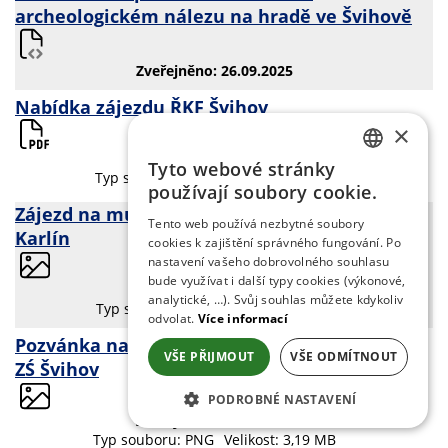
archeologickém nálezu na hradě ve Švihově
Zveřejněno: 26.09.2025
Nabídka zájezdu ŘKF Švihov
×
Zveřejněno: 22.09.2025
Tyto webové stránky
CZECH
Typ souboru: PDF
Velikost: 1,40 MB
používají soubory cookie.
GERMAN
Zájezd na muzikál The Bodyguard do divadla
Tento web používá nezbytné soubory
Karlín
cookies k zajištění správného fungování. Po
ENGLISH
nastavení vašeho dobrovolného souhlasu
bude využívat i další typy cookies (výkonové,
Zveřejněno: 19.09.2025
analytické, …). Svůj souhlas můžete kdykoliv
Typ souboru: JPG
Velikost: 0,59 MB
odvolat.
Více informací
Pozvánka na Koncert filmových melodií - DO
VŠE PŘIJMOUT
VŠE ODMÍTNOUT
ZŚ Švihov
PODROBNÉ NASTAVENÍ
Zveřejněno: 19.09.2025
NEZBYTNĚ NUTNÉ SOUBORY
Typ souboru: PNG
Velikost: 3,19 MB