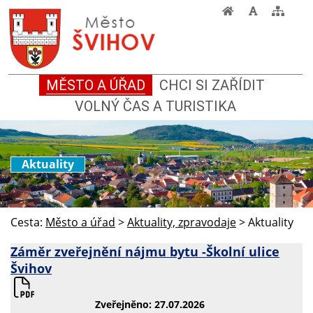
MĚSTO A ÚŘAD
CHCI SI ZAŘÍDIT
VOLNÝ ČAS A TURISTIKA
Aktuality
Cesta:
Město a úřad
>
Aktuality, zpravodaje
>
Aktuality
Záměr zveřejnění nájmu bytu -Školní ulice
Švihov
Zveřejněno: 27.07.2026